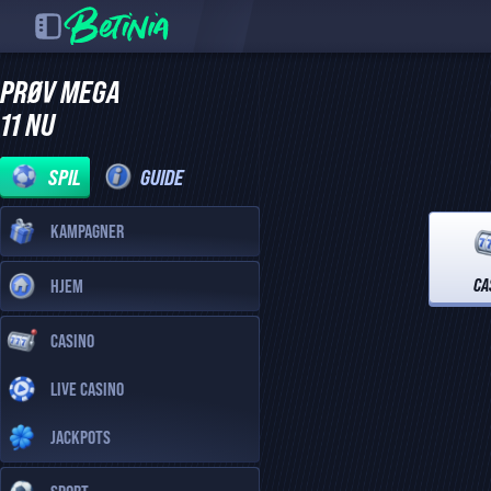
PRØV MEGA
11 NU
SPIL
GUIDE
KAMPAGNER
CA
HJEM
CASINO
LIVE CASINO
JACKPOTS