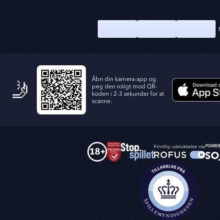
Åbn din kamera-app og
🤳
peg den roligt mod QR-
koden i 2-3 sekunder for at
scanne.