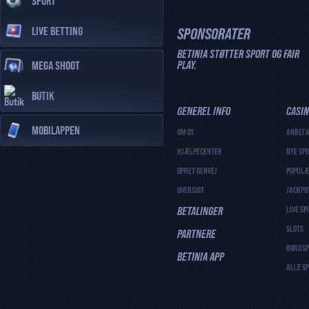
SPORT
LIVE BETTING
SPONSORATER
BETINIA STØTTER SPORT OG FAIR
PLAY.
MEGA SHOOT
BUTIK
GENEREL INFO
CASI
MOBILAPPEN
OM OS
ANBEFA
HJÆLPECENTER
NYE SPI
OPRET GENVEJ
POPULÆ
OVERSIGT
JACKPO
BETALINGER
LIVE SP
SLOTS
PARTNERE
BORDSP
BETINIA APP
ALLE SP