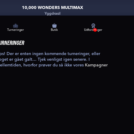
10,000 WONDERS MULTIMAX
Yggdrasil
Turneringer
Butik
Udfordringer
1
URNERINGER
ps! Der er enten ingen kommende turneringer, eller
oget er gået galt… Tjek venligst igen senere. I
ellemtiden, hvorfor prøver du så ikke vores
Kampagner