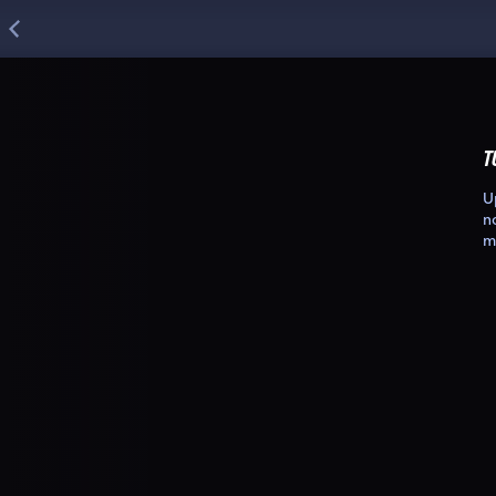
T
U
n
m