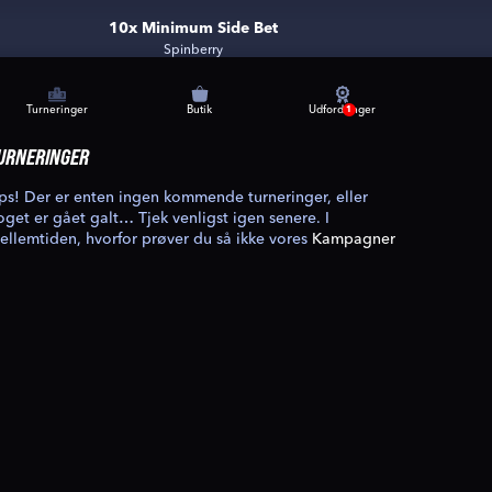
10x Minimum Side Bet
Spinberry
Turneringer
Butik
Udfordringer
1
URNERINGER
ps! Der er enten ingen kommende turneringer, eller
oget er gået galt… Tjek venligst igen senere. I
ellemtiden, hvorfor prøver du så ikke vores
Kampagner