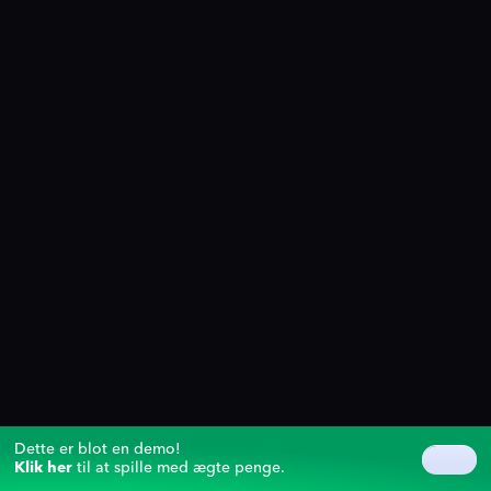
Dette er blot en demo!
til at spille med ægte penge.
Klik her