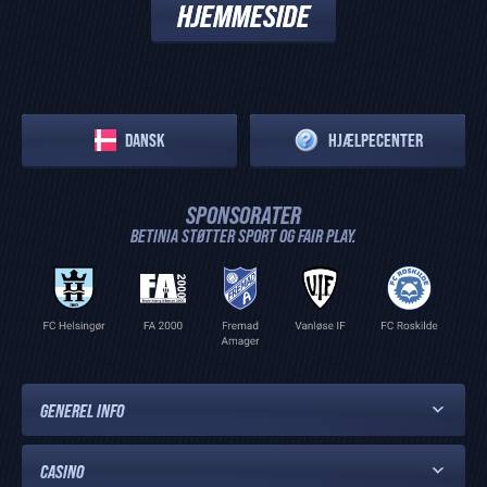
HJEMMESIDE
DANSK
HJÆLPECENTER
SPONSORATER
BETINIA STØTTER SPORT OG FAIR PLAY.
GENEREL INFO
CASINO