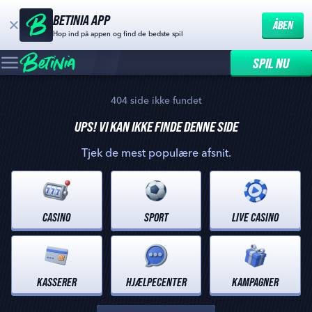
BETINIA APP
ÅBEN
Hop ind på appen og find de bedste spil
SPIL NU
404 side ikke fundet
UPS! VI KAN IKKE FINDE DENNE SIDE
Tjek de mest populære afsnit.
CASINO
SPORT
LIVE CASINO
KASSERER
HJÆLPECENTER
KAMPAGNER