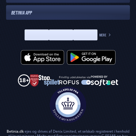
BETINIA APP
MERE
Betinia.dk
ejes og drives af Denix Limited, et selskab registreret i henhold
til lovgivningen i Malta med firmaregistreringsnummer C 95188 og har