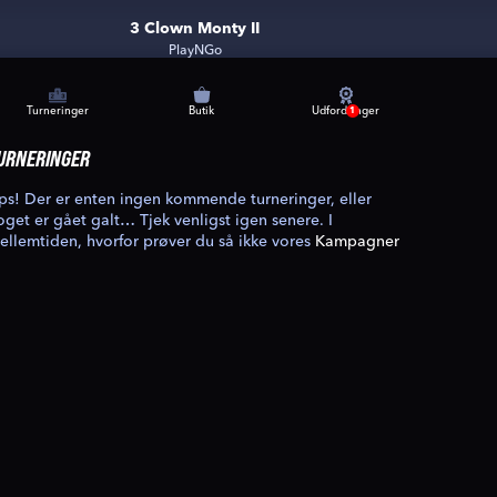
3 Clown Monty II
PlayNGo
Turneringer
Butik
Udfordringer
1
URNERINGER
ps! Der er enten ingen kommende turneringer, eller
oget er gået galt… Tjek venligst igen senere. I
ellemtiden, hvorfor prøver du så ikke vores
Kampagner