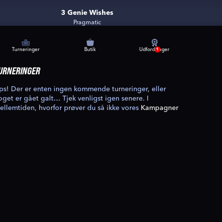
3 Genie Wishes
Pragmatic
Turneringer
Butik
Udfordringer
1
URNERINGER
ps! Der er enten ingen kommende turneringer, eller
oget er gået galt… Tjek venligst igen senere. I
ellemtiden, hvorfor prøver du så ikke vores
Kampagner