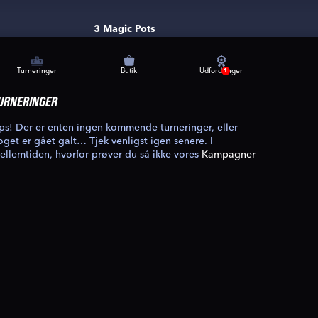
3 Magic Pots
Turneringer
Butik
Udfordringer
1
URNERINGER
ps! Der er enten ingen kommende turneringer, eller
oget er gået galt… Tjek venligst igen senere. I
ellemtiden, hvorfor prøver du så ikke vores
Kampagner