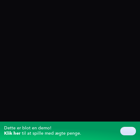
Dette er blot en demo!
til at spille med ægte penge.
Klik her