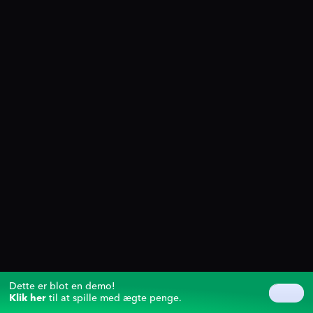
Dette er blot en demo!
til at spille med ægte penge.
Klik her