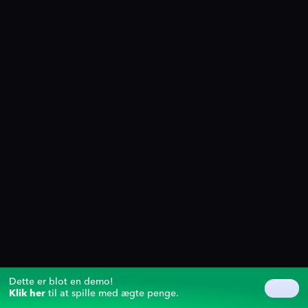
Dette er blot en demo!
til at spille med ægte penge.
Klik her