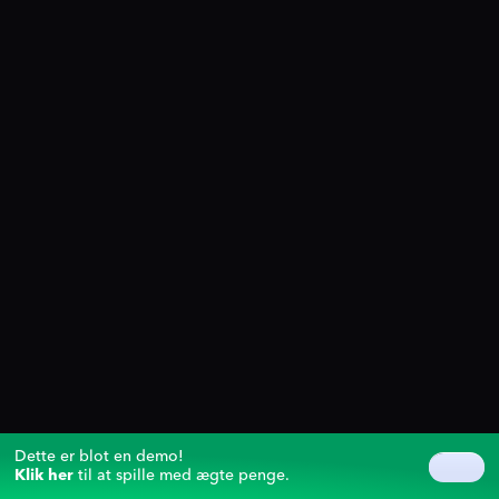
Dette er blot en demo!
til at spille med ægte penge.
Klik her