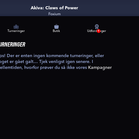
Akiva: Claws of Power
Foxium
Turneringer
Butik
Udfordringer
1
URNERINGER
ps! Der er enten ingen kommende turneringer, eller
oget er gået galt… Tjek venligst igen senere. I
ellemtiden, hvorfor prøver du så ikke vores
Kampagner