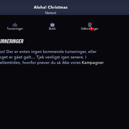
Aloha! Christmas
Netent
Turneringer
Butik
Udfordringer
1
URNERINGER
ps! Der er enten ingen kommende turneringer, eller
oget er gået galt… Tjek venligst igen senere. I
ellemtiden, hvorfor prøver du så ikke vores
Kampagner