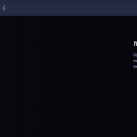
T
U
n
m