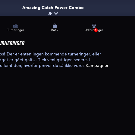
Amazing Catch Power Combo
JFTW
Turneringer
Butik
Udfordringer
1
URNERINGER
ps! Der er enten ingen kommende turneringer, eller
oget er gået galt… Tjek venligst igen senere. I
ellemtiden, hvorfor prøver du så ikke vores
Kampagner