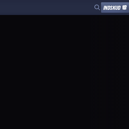
INDSKUD