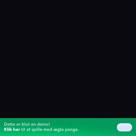
Dette er blot en demo!
til at spille med ægte penge.
Klik her