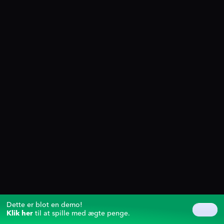
Dette er blot en demo!
til at spille med ægte penge.
Klik her