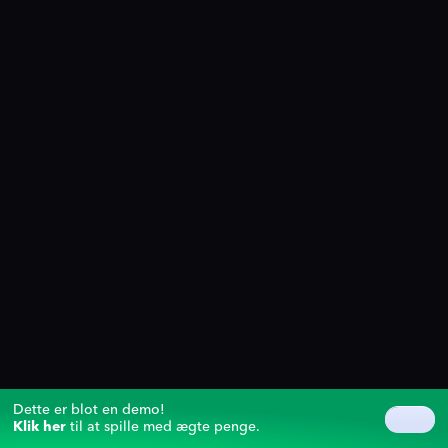
Dette er blot en demo!
til at spille med ægte penge.
Klik her