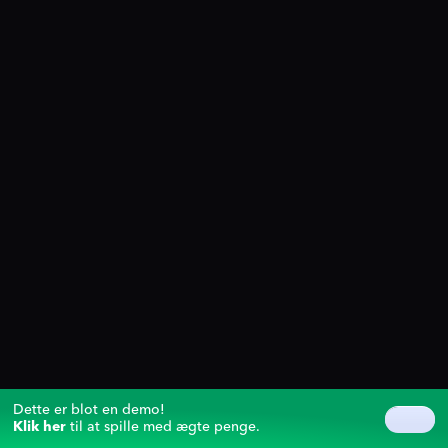
Dette er blot en demo!
til at spille med ægte penge.
Klik her