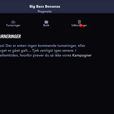
Big Bass Bonanza
Pragmatic
Turneringer
Butik
Udfordringer
1
URNERINGER
ps! Der er enten ingen kommende turneringer, eller
oget er gået galt… Tjek venligst igen senere. I
ellemtiden, hvorfor prøver du så ikke vores
Kampagner