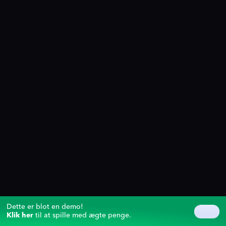
Dette er blot en demo!
til at spille med ægte penge.
Klik her