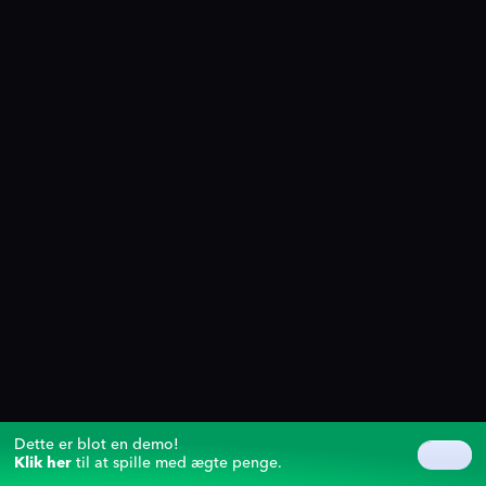
Dette er blot en demo!
til at spille med ægte penge.
Klik her