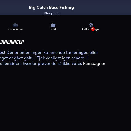
Big Catch Bass Fishing
Blueprint
Turneringer
Butik
Udfordringer
1
URNERINGER
ps! Der er enten ingen kommende turneringer, eller
oget er gået galt… Tjek venligst igen senere. I
ellemtiden, hvorfor prøver du så ikke vores
Kampagner