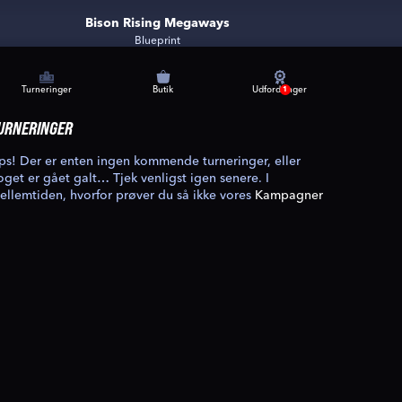
Bison Rising Megaways
Blueprint
Turneringer
Butik
Udfordringer
1
URNERINGER
ps! Der er enten ingen kommende turneringer, eller
oget er gået galt… Tjek venligst igen senere. I
ellemtiden, hvorfor prøver du så ikke vores
Kampagner