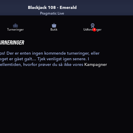
Blackjack 108 - Emerald
Pragmatic Live
Turneringer
Butik
Udfordringer
1
URNERINGER
ps! Der er enten ingen kommende turneringer, eller
oget er gået galt… Tjek venligst igen senere. I
ellemtiden, hvorfor prøver du så ikke vores
Kampagner