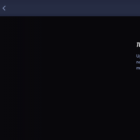
T
U
n
m