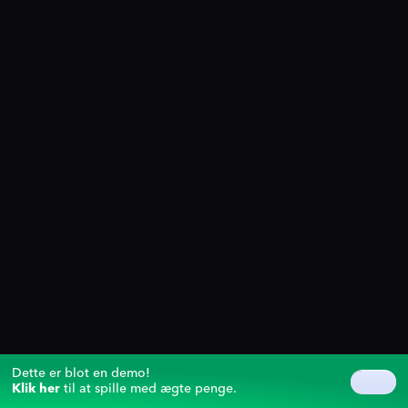
Dette er blot en demo!
til at spille med ægte penge.
Klik her