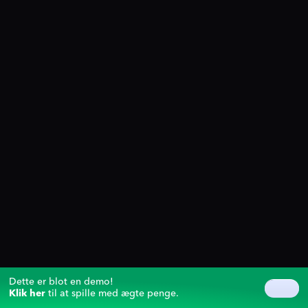
Dette er blot en demo!
til at spille med ægte penge.
Klik her