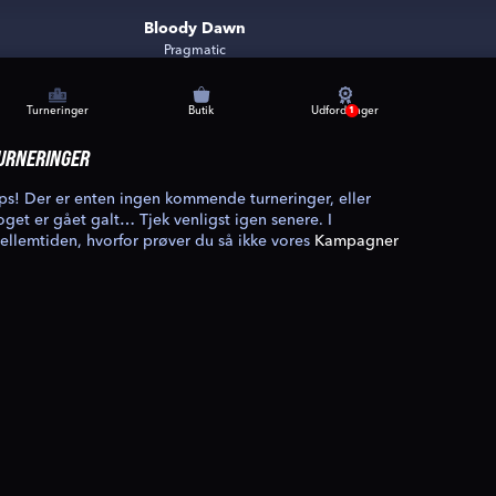
Bloody Dawn
Pragmatic
Turneringer
Butik
Udfordringer
1
URNERINGER
ps! Der er enten ingen kommende turneringer, eller
oget er gået galt… Tjek venligst igen senere. I
ellemtiden, hvorfor prøver du så ikke vores
Kampagner