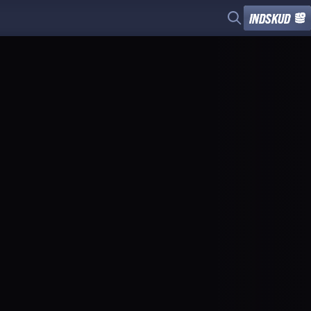
INDSKUD