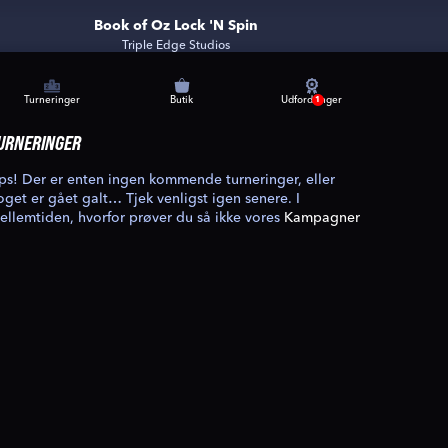
Book of Oz Lock 'N Spin
Triple Edge Studios
Turneringer
Butik
Udfordringer
1
URNERINGER
ps! Der er enten ingen kommende turneringer, eller
oget er gået galt… Tjek venligst igen senere. I
ellemtiden, hvorfor prøver du så ikke vores
Kampagner