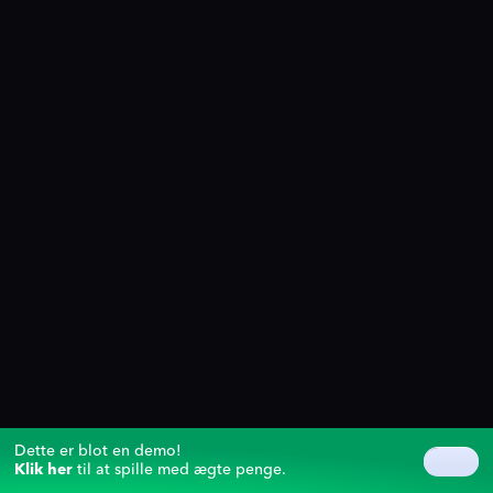
Dette er blot en demo!
til at spille med ægte penge.
Klik her