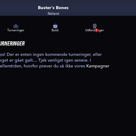
Buster's Bones
Netent
Turneringer
Butik
Udfordringer
1
URNERINGER
ps! Der er enten ingen kommende turneringer, eller
oget er gået galt… Tjek venligst igen senere. I
ellemtiden, hvorfor prøver du så ikke vores
Kampagner