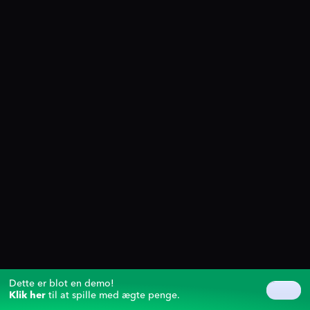
Dette er blot en demo!
til at spille med ægte penge.
Klik her