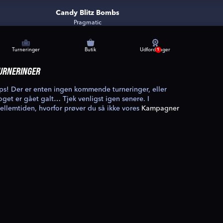
Candy Blitz Bombs
Pragmatic
Turneringer
Butik
Udfordringer
1
URNERINGER
ps! Der er enten ingen kommende turneringer, eller
oget er gået galt… Tjek venligst igen senere. I
ellemtiden, hvorfor prøver du så ikke vores
Kampagner