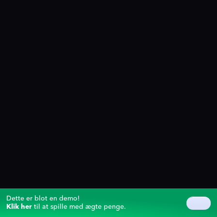
Dette er blot en demo!
til at spille med ægte penge.
Klik her