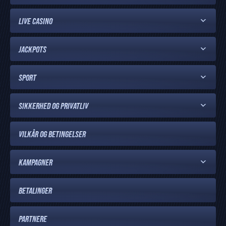
LIVE CASINO
JACKPOTS
SPORT
SIKKERHED OG PRIVATLIV
VILKÅR OG BETINGELSER
KAMPAGNER
BETALINGER
PARTNERE