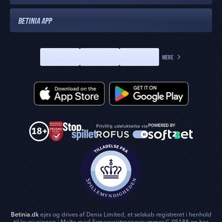
BETINIA APP
MERE
Betinia.dk
ejes og drives af Denix Limited, et selskab registreret i henhold
til lovgivningen i Malta med firmaregistreringsnummer C 95188 og har