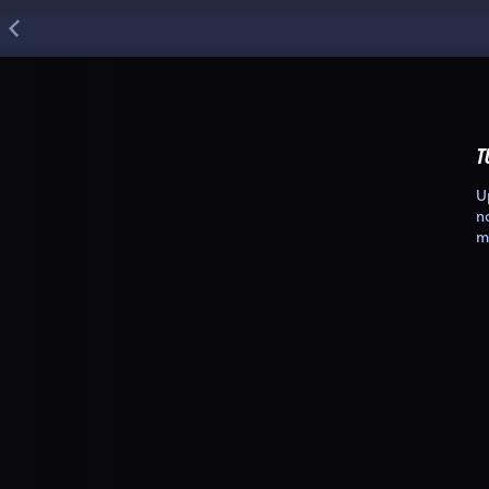
T
U
n
m