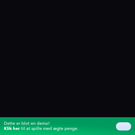
Dette er blot en demo!
til at spille med ægte penge.
Klik her