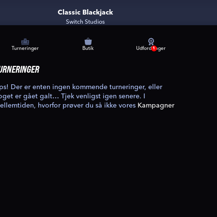
Classic Blackjack
Switch Studios
Turneringer
Butik
Udfordringer
1
URNERINGER
ps! Der er enten ingen kommende turneringer, eller
oget er gået galt… Tjek venligst igen senere. I
ellemtiden, hvorfor prøver du så ikke vores
Kampagner