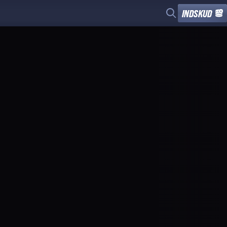
INDSKUD