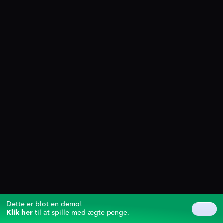
Dette er blot en demo!
til at spille med ægte penge.
Klik her