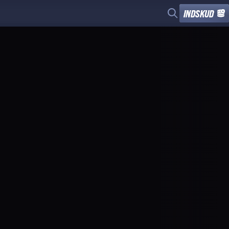
INDSKUD