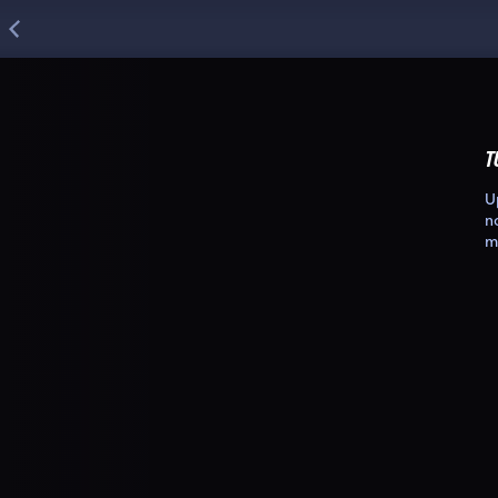
T
U
n
m