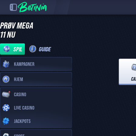
PRØV MEGA
11 NU
SPIL
GUIDE
KAMPAGNER
CA
HJEM
CASINO
LIVE CASINO
JACKPOTS