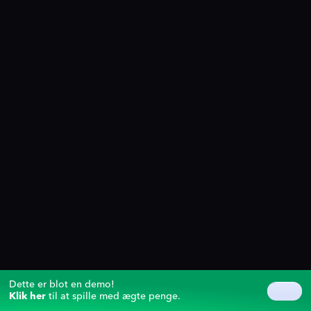
Dette er blot en demo!
til at spille med ægte penge.
Klik her