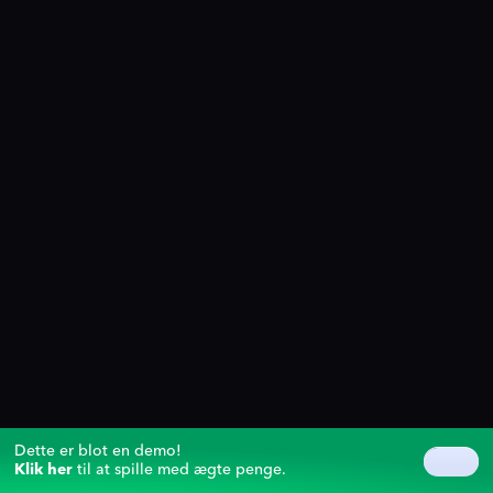
Dette er blot en demo!
til at spille med ægte penge.
Klik her