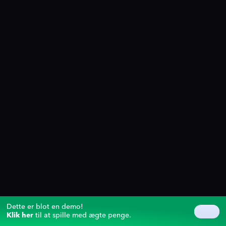
Dette er blot en demo!
til at spille med ægte penge.
Klik her