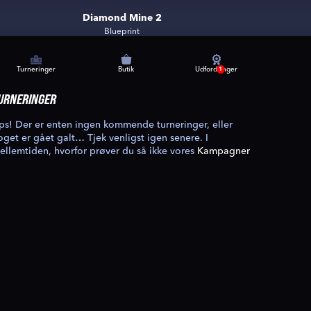
Diamond Mine 2
Blueprint
Turneringer
Butik
Udfordringer
1
URNERINGER
ps! Der er enten ingen kommende turneringer, eller
oget er gået galt… Tjek venligst igen senere. I
ellemtiden, hvorfor prøver du så ikke vores
Kampagner