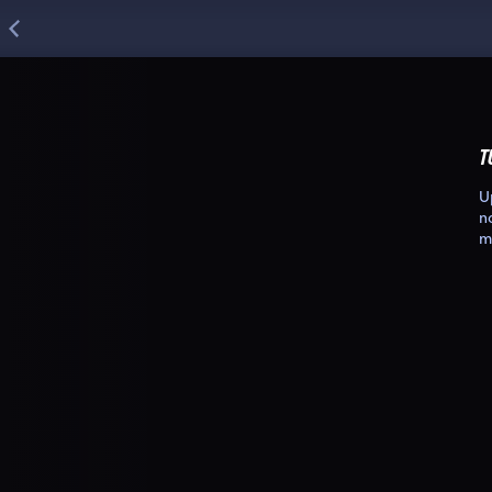
T
U
n
m