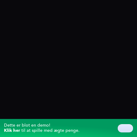
Dette er blot en demo!
til at spille med ægte penge.
Klik her