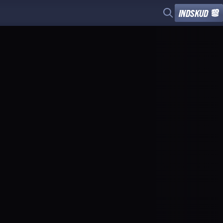
INDSKUD