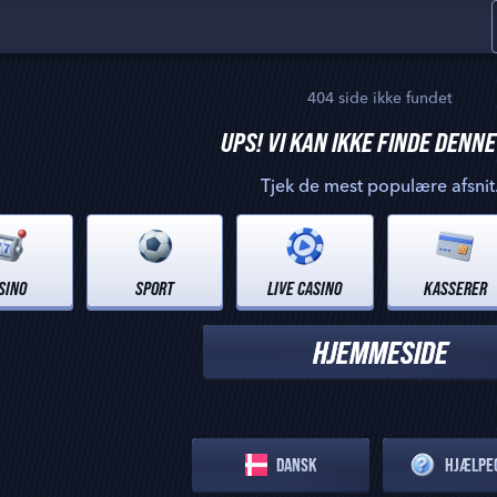
404 side ikke fundet
UPS! VI KAN IKKE FINDE DENNE
Tjek de mest populære afsnit
SINO
SPORT
LIVE CASINO
KASSERER
HJEMMESIDE
DANSK
HJÆLPE