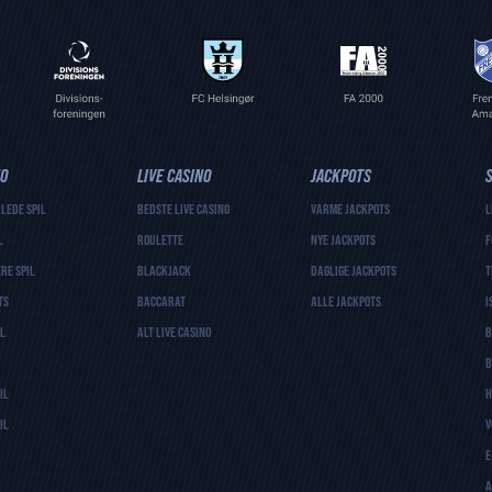
NO
LIVE CASINO
JACKPOTS
LEDE SPIL
BEDSTE LIVE CASINO
VARME JACKPOTS
L
L
ROULETTE
NYE JACKPOTS
F
RE SPIL
BLACKJACK
DAGLIGE JACKPOTS
T
TS
BACCARAT
ALLE JACKPOTS
I
IL
ALT LIVE CASINO
B
B
IL
H
IL
V
E
A