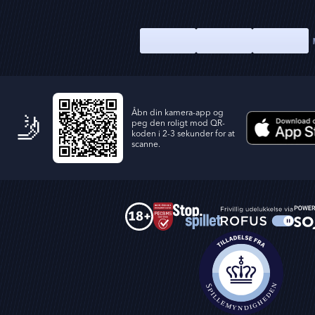
Åbn din kamera-app og
🤳
peg den roligt mod QR-
koden i 2-3 sekunder for at
scanne.