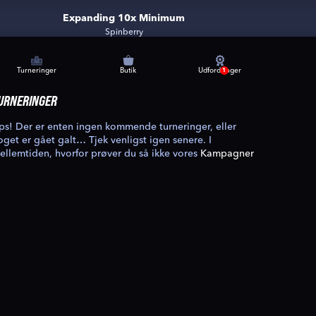
Expanding 10x Minimum
Spinberry
Turneringer
Butik
Udfordringer
1
URNERINGER
ps! Der er enten ingen kommende turneringer, eller
oget er gået galt… Tjek venligst igen senere. I
ellemtiden, hvorfor prøver du så ikke vores
Kampagner